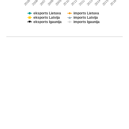
2005
2008
2011
2014
2007
2010
2013
2016
2006
2009
2012
2015
eksports Lietuva
imports Lietuva
eksports Latvija
imports Latvija
eksports Igaunija
imports Igaunija