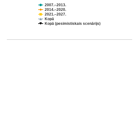
2007.–2013.
2014.–2020.
2021.–2027.
Kopā
Kopā (pesimistiskais scenārijs)