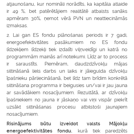
atjaunošanu, kur nomināli norādīts, ka kapitāla atlaide
ir 49 %, bet patērētājiem realitātē atbalsts sanāks
apmēram 30%, ņemot vērā PVN un neattiecināmās
izmaksas.
2. Lai gan ES fondu plānošanas periods ir 7 gadi,
energoefektivitātes pasākumiem no ES fondu
līdzekļiem līdzekļi tiek izdalīti viļņveidīgi un katrā no
programmām mainās arī noteikumi. Līdz ar to process
ir saraustīts. Piemēram, daudzdzīvokļu mājas
siltināšanā liels darbs un laiks ir jāiegulda dzīvokļu
īpašnieku pārliecināšanā, bet līdz tam brīdim konkrētā
siltināšana programma ir beigusies un/vai ir jau jauna
ar savādākiem nosacījumiem. Rezultātā, ar dzīvokļu
īpašniekiem no jauna ir jāskaņo vai viņi vispār piekrīt
uzsākt siltināšanas procesu atbilstoši jaunajiem
nosacījumiem.
Risinājums būtu izveidot valsts Mājokļu
energoefektivitātes fondu
, kurā tiek paredzēts