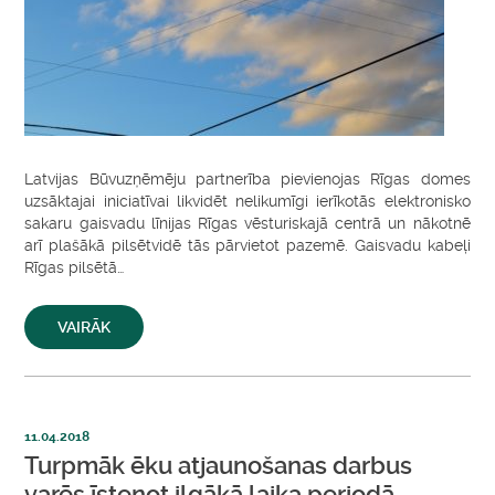
Latvijas Būvuzņēmēju partnerība pievienojas Rīgas domes
uzsāktajai iniciatīvai likvidēt nelikumīgi ierīkotās elektronisko
sakaru gaisvadu līnijas Rīgas vēsturiskajā centrā un nākotnē
arī plašākā pilsētvidē tās pārvietot pazemē. Gaisvadu kabeļi
Rīgas pilsētā…
VAIRĀK
11.04.2018
Turpmāk ēku atjaunošanas darbus
varēs īstenot ilgākā laika periodā