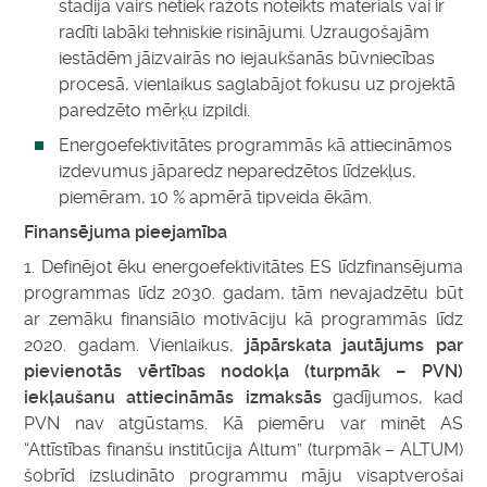
stadijā vairs netiek ražots noteikts materiāls vai ir
radīti labāki tehniskie risinājumi. Uzraugošajām
iestādēm jāizvairās no iejaukšanās būvniecības
procesā, vienlaikus saglabājot fokusu uz projektā
paredzēto mērķu izpildi.
Energoefektivitātes programmās kā attiecināmos
izdevumus jāparedz neparedzētos līdzekļus,
piemēram, 10 % apmērā tipveida ēkām.
Finansējuma pieejamība
1. Definējot ēku energoefektivitātes ES līdzfinansējuma
programmas līdz 2030. gadam, tām nevajadzētu būt
ar zemāku finansiālo motivāciju kā programmās līdz
2020. gadam. Vienlaikus,
jāpārskata jautājums par
pievienotās vērtības nodokļa (turpmāk – PVN)
iekļaušanu attiecināmās izmaksās
gadījumos, kad
PVN nav atgūstams. Kā piemēru var minēt AS
“Attīstības finanšu institūcija Altum” (turpmāk – ALTUM)
šobrīd izsludināto programmu māju visaptverošai