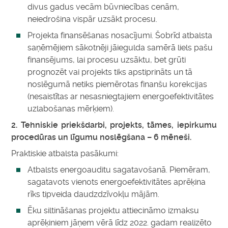
divus gadus vecām būvniecības cenām,
neiedrošina vispār uzsākt procesu.
Projekta finansēšanas nosacījumi. Šobrīd atbalsta
saņēmējiem sākotnēji jāiegulda samērā liels pašu
finansējums, lai procesu uzsāktu, bet grūti
prognozēt vai projekts tiks apstiprināts un tā
noslēgumā netiks piemērotas finanšu korekcijas
(nesaistītas ar nesasniegtajiem energoefektivitātes
uzlabošanas mērķiem).
2. Tehniskie priekšdarbi, projekts, tāmes, iepirkumu
procedūras un līgumu noslēgšana – 6 mēneši.
Praktiskie atbalsta pasākumi:
Atbalsts energoauditu sagatavošanā. Piemēram,
sagatavots vienots energoefektivitātes aprēķina
rīks tipveida daudzdzīvokļu mājām.
Ēku siltināšanas projektu attiecināmo izmaksu
aprēķiniem jāņem vērā līdz 2022. gadam realizēto