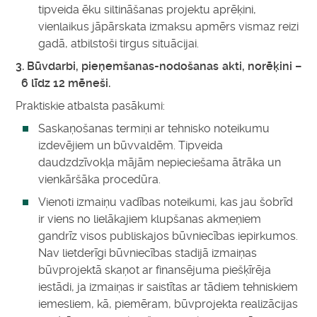
tipveida ēku siltināšanas projektu aprēķini,
vienlaikus jāpārskata izmaksu apmērs vismaz reizi
gadā, atbilstoši tirgus situācijai.
3.
Būvdarbi, pieņemšanas-nodošanas akti, norēķini –
6 līdz 12 mēneši.
Praktiskie atbalsta pasākumi:
Saskaņošanas termiņi ar tehnisko noteikumu
izdevējiem un būvvaldēm. Tipveida
daudzdzīvokļa mājām nepieciešama ātrāka un
vienkāršāka procedūra.
Vienoti izmaiņu vadības noteikumi, kas jau šobrīd
ir viens no lielākajiem klupšanas akmeņiem
gandrīz visos publiskajos būvniecības iepirkumos.
Nav lietderīgi būvniecības stadijā izmaiņas
būvprojektā skaņot ar finansējuma piešķīrēja
iestādi, ja izmaiņas ir saistītas ar tādiem tehniskiem
iemesliem, kā, piemēram, būvprojekta realizācijas