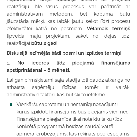
realizāciju. Ne visus procesus var paātrināt ar
administratīvām metodēm, bet kopumā būtu
jāuzstāda mērķi, kas labāk ļautu sekot līdzi procesu
efektivitātei katrā no posmiem.
Vēlamais termiņš
tipveida māju projektam, sākot no idejas līdz
realizācijai
būtu 2 gadi
.
Diskusijā iezīmējās šādi posmi un izpildes termiņi:
1. No ieceres līdz pieejamā finansējuma
apstiprināšanai – 6 mēneši.
Lai gan pirmšķietami šajā stadijā ļoti daudz atkarīgs no
atbalsta saņēmēju rīcības, tomēr ir vairāki
administratīvie faktori, kas būtiski to ietekmē:
Vienkārši, saprotami un nemainīgi nosacījumi,
kurus izpildot, finansējums būs pieejams vienmēr.
Finansējuma pieejamība tikai noteiktu laiku (līdz
konkrētā programmā beidzas nauda) vai tā
apmēra ierobežojums, kas rēķināts pēc iespējams