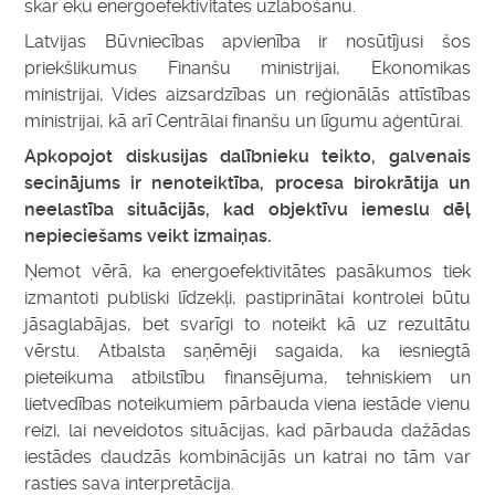
skar ēku energoefektivitātes uzlabošanu.
Latvijas Būvniecības apvienība ir nosūtījusi šos
priekšlikumus Finanšu ministrijai, Ekonomikas
ministrijai, Vides aizsardzības un reģionālās attīstības
ministrijai, kā arī Centrālai finanšu un līgumu aģentūrai.
Apkopojot diskusijas dalībnieku teikto, galvenais
secinājums ir nenoteiktība, procesa birokrātija un
neelastība situācijās, kad objektīvu iemeslu dēļ
nepieciešams veikt izmaiņas.
Ņemot vērā, ka energoefektivitātes pasākumos tiek
izmantoti publiski līdzekļi, pastiprinātai kontrolei būtu
jāsaglabājas, bet svarīgi to noteikt kā uz rezultātu
vērstu. Atbalsta saņēmēji sagaida, ka iesniegtā
pieteikuma atbilstību finansējuma, tehniskiem un
lietvedības noteikumiem pārbauda viena iestāde vienu
reizi, lai neveidotos situācijas, kad pārbauda dažādas
iestādes daudzās kombinācijās un katrai no tām var
rasties sava interpretācija.