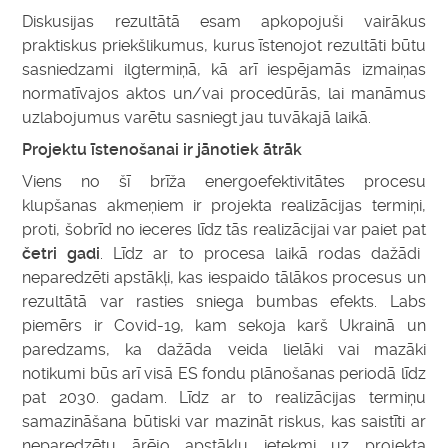
Diskusijas rezultātā esam apkopojuši vairākus
praktiskus priekšlikumus, kurus īstenojot rezultāti būtu
sasniedzami ilgtermiņā, kā arī iespējamās izmaiņas
normatīvajos aktos un/vai procedūrās, lai manāmus
uzlabojumus varētu sasniegt jau tuvākajā laikā.
Projektu īstenošanai ir jānotiek ātrāk
Viens no šī brīža energoefektivitātes procesu
klupšanas akmeņiem ir projekta realizācijas termiņi,
proti, šobrīd no ieceres līdz tās realizācijai var paiet pat
četri gadi
. Līdz ar to procesa laikā rodas dažādi
neparedzēti apstākļi, kas iespaido tālākos procesus un
rezultātā var rasties sniega bumbas efekts. Labs
piemērs ir Covid-19, kam sekoja karš Ukrainā un
paredzams, ka dažāda veida lielāki vai mazāki
notikumi būs arī visā ES fondu plānošanas periodā līdz
pat 2030. gadam. Līdz ar to realizācijas termiņu
samazināšana būtiski var mazināt riskus, kas saistīti ar
neparedzētu ārējo apstākļu ietekmi uz projekta