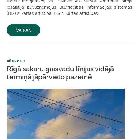
tāpēc lepojamies, ka Būvniecības valsts kontroles birojs
iesaistīja būvuzņēmējus Būvniecības informācijas sistēmas
(BIS) 2. kārtas attīstībā. BIS 2. kārtas attīstības…
VAIRĀK
08.07.2021
Rīgā sakaru gaisvadu līnijas vidējā
termiņā jāpārvieto pazemē