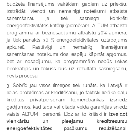
budžeta finansējums vairākiem gadiem uz priekšu,
izstrādāti vienoti un nemainīgi noteikumi atbalsta
saņemšanai, ja tiek sasniegti konkrēti
energoefektivitātes kritēriji (piemēram, ALTUM atbalsta
programma ar beznosacījumu atbalstu 30% apmērā,
ja tiek panākts 30 % energoefektivitātes uzlabojums
apkurei). Pastāvīgi un nemainīgi finansējuma
saņemšanas noteikumi dos iespēju kāpināt apjomus,
bet ar nosacījumu, ka programmām nebūs liekas
birokrātijas un fokuss būs uz rezultāta sasniegšanu,
nevis procesu.
3. Šobrīd jau visos līmeņos tiek runāts, ka Latvijā ir
lielas problēmas ar kreditēšanu, jo faktiski lielāko daļu
kredītus privātpersonām komercbankas izsniedz
gadījumos, kad tādā vai citādā veidā garantijas sniedz
valsts ALTUM personā. Līdz ar to kritiski ir
izveidot
vienkāršu un pieejamu kredītresursu
energoefektivitātes pasākumu realizēšanai
.