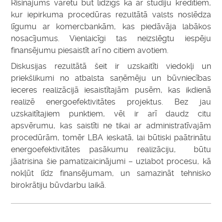
Risinājums varētu būt līdzīgs kā ar studiju kredītiem,
kur iepirkuma procedūras rezultātā valsts noslēdza
līgumu ar komercbankām, kas piedāvāja labākos
nosacījumus. Vienlaicīgi tas neizslēgtu iespēju
finansējumu piesaistīt arī no citiem avotiem.
Diskusijas rezultātā šeit ir uzskaitīti viedokļi un
priekšlikumi no atbalsta saņēmēju un būvniecības
ieceres realizācijā iesaistītajām pusēm, kas ikdienā
realizē energoefektivitātes projektus. Bez jau
uzskaitītajiem punktiem, vēl ir arī daudz citu
apsvērumu, kas saistīti ne tikai ar administratīvajām
procedūrām, tomēr LBA ieskatā, lai būtiski paātrinātu
energoefektivitātes pasākumu realizāciju, būtu
jāatrisina šie pamatizaicinājumi – uzlabot procesu, kā
nokļūt līdz finansējumam, un samazināt tehnisko
birokrātiju būvdarbu laikā.