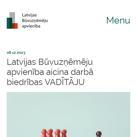
Menu
08.12.2023
Latvijas Būvuzņēmēju
apvienība aicina darbā
biedrības VADĪTĀJU