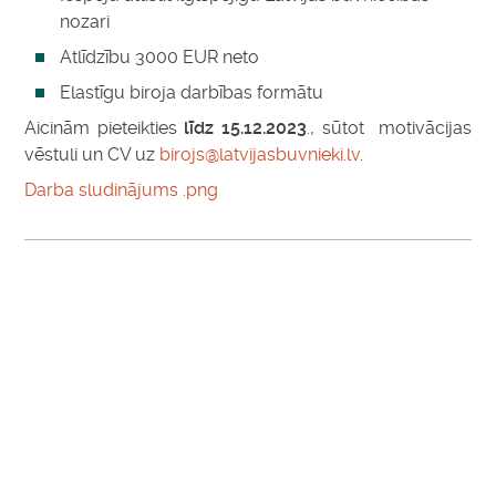
nozari
Atlīdzību 3000 EUR neto
Elastīgu biroja darbības formātu
Aicinām pieteikties
līdz 15.12.2023
., sūtot motivācijas
vēstuli un CV uz
birojs@latvijasbuvnieki.lv
.
Darba sludinājums .png