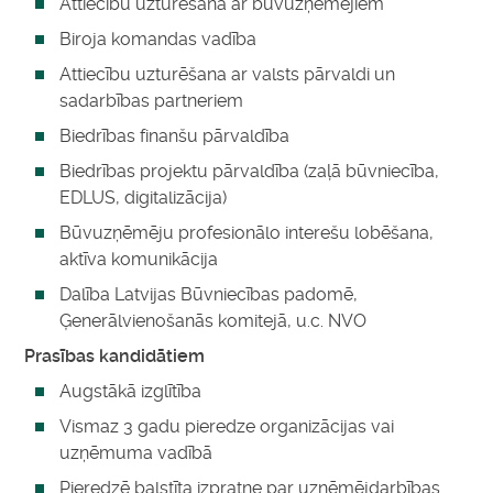
Attiecību uzturēšana ar būvuzņēmējiem
Biroja komandas vadība
Attiecību uzturēšana ar valsts pārvaldi un
sadarbības partneriem
Biedrības finanšu pārvaldība
Biedrības projektu pārvaldība (zaļā būvniecība,
EDLUS, digitalizācija)
Būvuzņēmēju profesionālo interešu lobēšana,
aktīva komunikācija
Dalība Latvijas Būvniecības padomē,
Ģenerālvienošanās komitejā, u.c. NVO
Prasības kandidātiem
Augstākā izglītība
Vismaz 3 gadu pieredze organizācijas vai
uzņēmuma vadībā
Pieredzē balstīta izpratne par uzņēmējdarbības