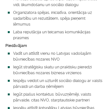
vidi, likumdošanu un sociālo dialogu
Organizatora spējas, iniciatīva, orientācija uz
sadarbību un rezultātiem, spēja pieņemt
lēmumus
Laba reputācija un teicamas komunikācijas
prasmes
Piedāvājam
Vadīt un attīstīt vienu no Latvijas vadošajām
būvniecības nozares NVO
Iegūt stratēģisku skatu un praktisku pieredzi
būvniecības nozares biznesa virzienos
Iespēju veidot un uzturēt sociālo dialogu ar valsts
pārvaldi un darba ņēmējiem
Iegūt plašus kontaktus: būvuzņēmēji, valsts
pārvalde, citas NVO, starptautiskie partneri
Iespēju attīstīt ilgtspējīgu Latvijas būvniecības