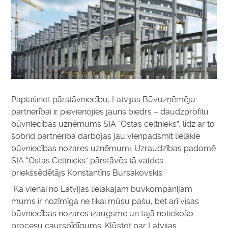
Paplašinot pārstāvniecību, Latvijas Būvuzņēmēju
partnerībai ir pievienojies jauns biedrs – daudzprofilu
būvniecības uzņēmums SIA “Ostas celtnieks”, līdz ar to
šobrīd partnerībā darbojas jau vienpadsmit lielākie
būvniecības nozares uzņēmumi. Uzraudzības padomē
SIA “Ostas Celtnieks” pārstāvēs tā valdes
priekšsēdētājs Konstantīns Bursakovskis.
“Kā vienai no Latvijas lielākajām būvkompānijām
mums ir nozīmīga ne tikai mūsu pašu, bet arī visas
būvniecības nozares izaugsme un tajā notiekošo
procesu caurspīdīgums. Kļūstot par Latvijas