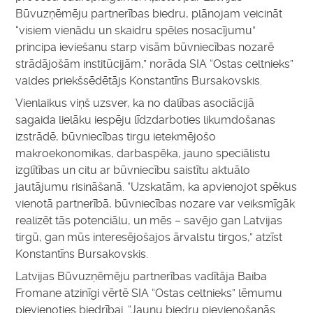
Būvuzņēmēju partnerības biedru, plānojam veicināt
“visiem vienādu un skaidru spēles nosacījumu”
principa ieviešanu starp visām būvniecības nozarē
strādājošām institūcijām,” norāda SIA “Ostas celtnieks”
valdes priekšsēdētājs Konstantīns Bursakovskis.
Vienlaikus viņš uzsver, ka no dalības asociācijā
sagaida lielāku iespēju līdzdarboties likumdošanas
izstrādē, būvniecības tirgu ietekmējošo
makroekonomikas, darbaspēka, jauno speciālistu
izglītības un citu ar būvniecību saistītu aktuālo
jautājumu risināšanā. “Uzskatām, ka apvienojot spēkus
vienotā partnerībā, būvniecības nozare var veiksmīgāk
realizēt tās potenciālu, un mēs – savējo gan Latvijas
tirgū, gan mūs interesējošajos ārvalstu tirgos,” atzīst
Konstantīns Bursakovskis.
Latvijas Būvuzņēmēju partnerības vadītāja Baiba
Fromane atzinīgi vērtē SIA “Ostas celtnieks” lēmumu
pievienoties biedrībai. “Jaunu biedru pievienošanās