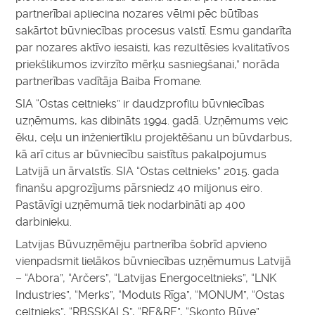
partnerībai apliecina nozares vēlmi pēc būtības
sakārtot būvniecības procesus valstī. Esmu gandarīta
par nozares aktīvo iesaisti, kas rezultēsies kvalitatīvos
priekšlikumos izvirzīto mērķu sasniegšanai,” norāda
partnerības vadītāja Baiba Fromane.
SIA “Ostas celtnieks” ir daudzprofilu būvniecības
uzņēmums, kas dibināts 1994. gadā. Uzņēmums veic
ēku, ceļu un inženiertīklu projektēšanu un būvdarbus,
kā arī citus ar būvniecību saistītus pakalpojumus
Latvijā un ārvalstīs. SIA “Ostas celtnieks” 2015. gada
finanšu apgrozījums pārsniedz 40 miljonus eiro.
Pastāvīgi uzņēmumā tiek nodarbināti ap 400
darbinieku.
Latvijas Būvuzņēmēju partnerība šobrīd apvieno
vienpadsmit lielākos būvniecības uzņēmumus Latvijā
– “Abora”, “Arčers”, “Latvijas Energoceltnieks”, “LNK
Industries”, “Merks”, “Moduls Rīga”, “MONUM”, “Ostas
celtnieks”, “RBSSKALS”, “RE&RE”, “Skonto Būve”.