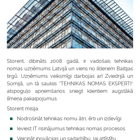
Storent, dibināts 2008. gadā, ir vadošais tehnikas
nomas uzņēmums Latvijā un viens no līderiem
Baltijas
tirgū. Uzņēmums veiksmīgi darbojas arī Zviedrijā un
Somijā, un tā sauklis “TEHNIKAS NOMAS EKSPERTI”
atspoguļo apņemšanos sniegt klientiem augstākā
līmeņa pakalpojumus.
Storent misija:
Nodrošināt tehnikas nomu ātri, ērti un izdevīgi
Ieviest IT risinājumus tehnikas nomas procesos
Veicināt inovācijas un sadarbību, lai attīstītu