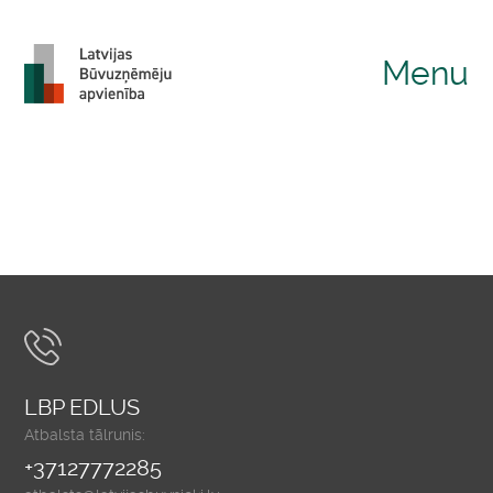
Menu
LBP EDLUS
Atbalsta tālrunis:
+37127772285