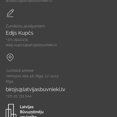
atbalsts@latvijasbuvnieki.lv
Žurnālistu jautājumiem:
Edijs Kupčs
+371 29141231
edijs.kupcs@latvijasbuvnieki.lv
Juridiskā adrese:
Ventspils iela 48, Rīga, LV-1002
Rīga
birojs@latvijasbuvnieki.lv
+371 25 733 544