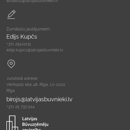
atbalsts@latvijasbuvnieki.lv
Žurnālistu jautājumiem:
Edijs Kupčs
+371 29141231
edijs.kupcs@latvijasbuvnieki.lv
Juridiskā adrese:
Ventspils iela 48, Rīga, LV-1002
Rīga
birojs@latvijasbuvnieki.lv
+371 25 733 544