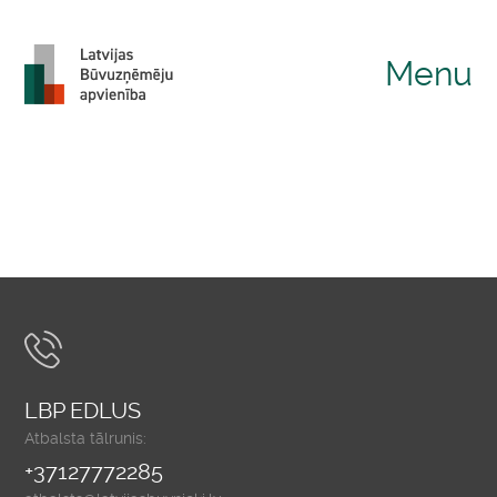
Menu
LBP EDLUS
Atbalsta tālrunis:
+37127772285