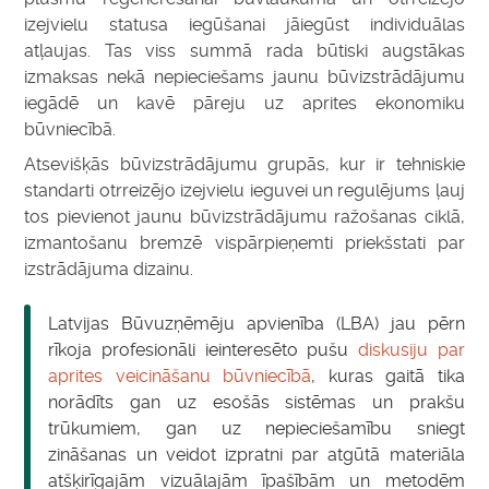
izejvielu statusa iegūšanai jāiegūst individuālas
atļaujas. Tas viss summā rada būtiski augstākas
izmaksas nekā nepieciešams jaunu būvizstrādājumu
iegādē un kavē pāreju uz aprites ekonomiku
būvniecībā.
Atsevišķās būvizstrādājumu grupās, kur ir tehniskie
standarti otrreizējo izejvielu ieguvei un regulējums ļauj
tos pievienot jaunu būvizstrādājumu ražošanas ciklā,
izmantošanu bremzē vispārpieņemti priekšstati par
izstrādājuma dizainu.
Latvijas Būvuzņēmēju apvienība (LBA) jau pērn
rīkoja profesionāli ieinteresēto pušu
diskusiju par
aprites veicināšanu būvniecībā
, kuras gaitā tika
norādīts gan uz esošās sistēmas un prakšu
trūkumiem, gan uz nepieciešamību sniegt
zināšanas un veidot izpratni par atgūtā materiāla
atšķirīgajām vizuālajām īpašībām un metodēm