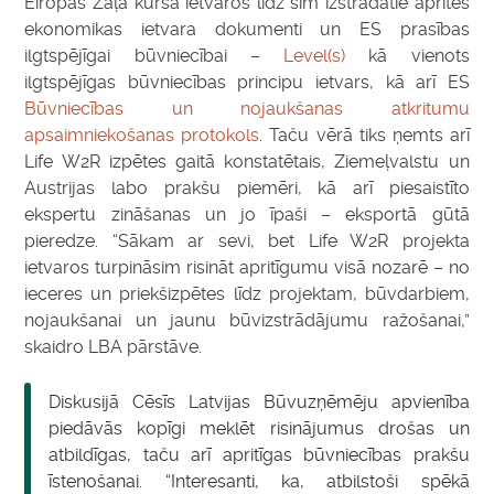
Eiropas Zaļā kursa ietvaros līdz šim izstrādātie aprites
ekonomikas ietvara dokumenti un ES prasības
ilgtspējīgai būvniecībai –
Level(s)
kā vienots
ilgtspējīgas būvniecības principu ietvars, kā arī ES
Būvniecības un nojaukšanas atkritumu
apsaimniekošanas protokols
. Taču vērā tiks ņemts arī
Life W2R izpētes gaitā konstatētais, Ziemeļvalstu un
Austrijas labo prakšu piemēri, kā arī piesaistīto
ekspertu zināšanas un jo īpaši – eksportā gūtā
pieredze. “Sākam ar sevi, bet Life W2R projekta
ietvaros turpināsim risināt apritīgumu visā nozarē – no
ieceres un priekšizpētes līdz projektam, būvdarbiem,
nojaukšanai un jaunu būvizstrādājumu ražošanai,”
skaidro LBA pārstāve.
Diskusijā Cēsīs Latvijas Būvuzņēmēju apvienība
piedāvās kopīgi meklēt risinājumus drošas un
atbildīgas, taču arī apritīgas būvniecības prakšu
īstenošanai. “Interesanti, ka, atbilstoši spēkā