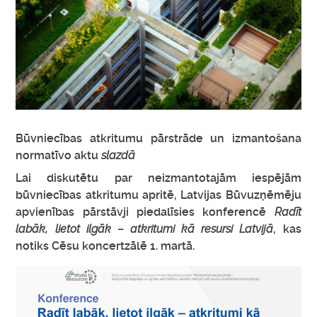
Būvniecības atkritumu pārstrāde un izmantošana
normatīvo aktu
slazdā
Lai diskutētu par neizmantotajām iespējām
būvniecības atkritumu apritē, Latvijas Būvuzņēmēju
apvienības pārstāvji piedalīsies konferencē
Radīt
labāk, lietot ilgāk – atkritumi kā resursi Latvijā
, kas
notiks Cēsu koncertzālē 1. martā.