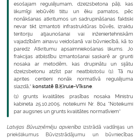
esošajam regulējumam, dzelzsbetona pāļi, kas
likumīgi iebūvēti tiltu un ēku pamatos, pēc
nonākšanas atkritumos un sadrupināšanas faktiski
nevar tikt izmantoti infrastruktūras būvēs, izraktu
teritoriju atjaunošanai vai inženiertehniskām
vajadzībām ainavu veidošanā vai būvniecībā, kā to
paredz Atkritumu apsaimniekošanas likums. Jo
frakcijas atbilstību izmantošanai saskarē ar grunti
nosaka ar metodēm, kas drupinātu un sijātu
dzelzsbetonu atzīst par neatbilstošu (1). Tā nu
aprites centieni nonāk normatīvā regulējuma
slazdā,”
konstatē B.Ķirule-Vīksne
.
(1) grunts kvalitātes prasības nosaka Ministru
kabineta 25.10.2005. noteikumi Nr. 804 “Noteikumi
par augsnes un grunts kvalitātes normatīviem”
Latvijas Būvuzņēmēju apvienība
izstrādā vadlīnijas un
priekšlikumus Būvizstrādājumu un būvniecības