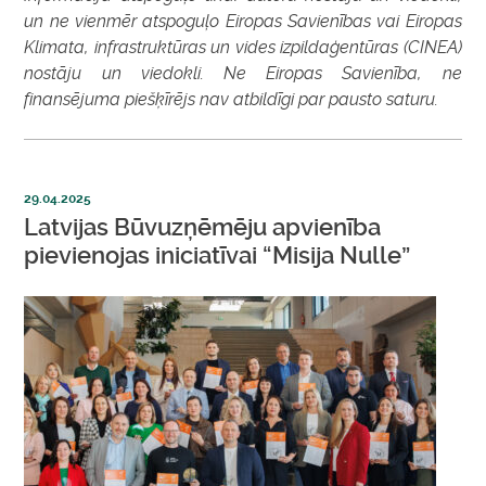
un ne vienmēr atspoguļo Eiropas Savienības vai Eiropas
Klimata, infrastruktūras un vides izpildaģentūras (CINEA)
nostāju un viedokli. Ne Eiropas Savienība, ne
finansējuma piešķīrējs nav atbildīgi par pausto saturu.
29.04.2025
Latvijas Būvuzņēmēju apvienība
pievienojas iniciatīvai “Misija Nulle”