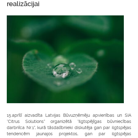
realizācijai
15.aprīlī aizvadīta Latvijas Būvuzņēmēju apvienības un SIA
“Citrus Solutions” organizētā “Ilgtspējīgas būvniecības
darbnīca Nr.1”, kurā tāsdalībnieki diskutēja gan par ilgtspējas
tendencēm jaunajos projektos, gan par ilgtspējas