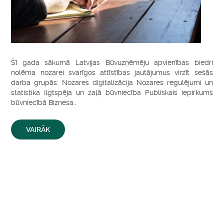
Šī gada sākumā Latvijas Būvuzņēmēju apvienības biedri
nolēma nozarei svarīgos attīstības jautājumus virzīt sešās
darba grupās: Nozares digitalizācija Nozares regulējumi un
statistika Ilgtspēja un zaļā būvniecība Publiskais iepirkums
būvniecībā Biznesa…
VAIRĀK