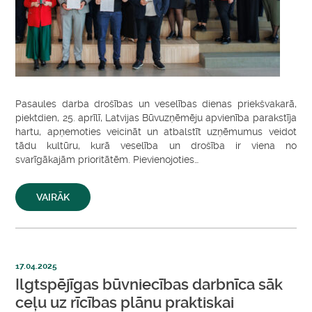
Pasaules darba drošības un veselības dienas priekšvakarā,
piektdien, 25. aprīlī, Latvijas Būvuzņēmēju apvienība parakstīja
hartu, apņemoties veicināt un atbalstīt uzņēmumus veidot
tādu kultūru, kurā veselība un drošība ir viena no
svarīgākajām prioritātēm. Pievienojoties…
VAIRĀK
17.04.2025
Ilgtspējīgas būvniecības darbnīca sāk
ceļu uz rīcības plānu praktiskai