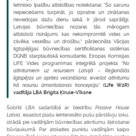
tehnisko īpašību atbilstības noteikšanai. “Šo sarunu
nepieciešams turpināt, jo izpratne un zināšanas
neveidojas dažu dienu laikā. Ir jārod saprātīgi,
Latvijas būvniecības nozarei, tās mērogam
atbilstoši risinājumi, kas nekompromitē vides un
cilvēka veselību un drošību,” pārliecināta Vācijas
ilgtspējīgas būvniecības sertificēšanas sistēmas
DGNB starptautiskā konsultante, Eiropas Komisijas
LIFE Vides programmas integrētā projekta “
No
atkritumiem uz resursiem Latvijā – Reģionālās
ilgtspējas un aprites veicināšana, ieviešot atkritumu
kā resursu izmantošanas koncepciju
”
(Life W2R)
vadītāja LBA Brigita Ķirule-Vīksne
.
Šobrīd LBA sadarbībā ar biedrību
Passive House
Latvia
, iesaistot plašu ieinteresēto pušu pārstāvju loku,
strādā pie vadlīnijām būvniecības atkritumu šķirošanai
būvlaukumā. Par atskaites punktu vadlīnijām kalpo