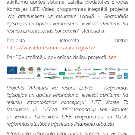
atkritumu aprites sistēmai Latvijā, piedaloties Eiropas
Komisijas LIFE Vides programmas integrētā projekta
“
No atkritumiem uz resursiem Latvijā – Reģionālās
ilgtspējas un aprites veicināšana, ieviešot atkritumu kā
resursu izmantošanas koncepciju”
īstenošanā.
Projekta interneta vietne:
https://wastetoresources.varam.gov.lv/
Par Būvuzņēmēju apvienības dalību projektā:
šeit
Projekts “Atkritumi kā resursi Latvijā – Reģionālās
ilgtspējas un aprites veicināšana, ieviešot atkritumu kā
resursu izmantošanas koncepciju” (LIFE Waste To
Resources IP, LIFE20 IPE/LV/000014) tiek īstenots
ar Eiropas Savienības LIFE programmas un Valsts
reģionālās attīstības aģentūras finansiālu atbalstu.
Informācija atspoguļo tikai autoru nostāju un viedokli,