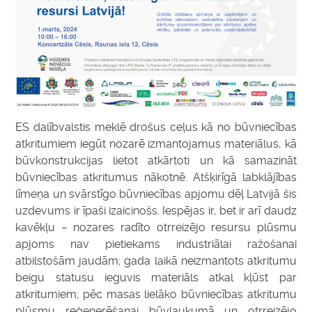
ES dalībvalstis meklē drošus ceļus kā no būvniecības
atkritumiem iegūt nozarē izmantojamus materiālus, kā
būvkonstrukcijas lietot atkārtoti un kā samazināt
būvniecības atkritumus nākotnē. Atšķirīgā labklājības
līmeņa un svārstīgo būvniecības apjomu dēļ Latvijā šis
uzdevums ir īpaši izaicinošs. Iespējas ir, bet ir arī daudz
kavēkļu – nozares radīto otrreizējo resursu plūsmu
apjoms nav pietiekams industriālai ražošanai
atbilstošām jaudām; gada laikā neizmantots atkritumu
beigu statusu ieguvis materiāls atkal kļūst par
atkritumiem; pēc masas lielāko būvniecības atkritumu
plūsmu reģenerēšanai būvlaukumā un otrreizējo