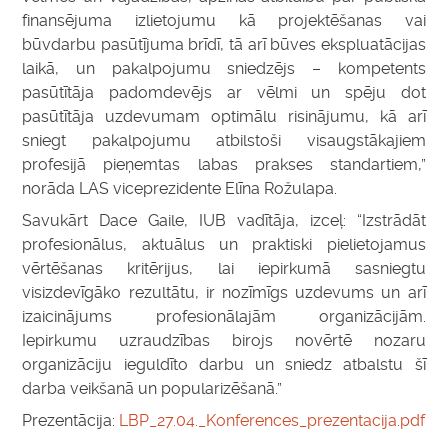
finansējuma izlietojumu kā projektēšanas vai
būvdarbu pasūtījuma brīdī, tā arī būves ekspluatācijas
laikā, un pakalpojumu sniedzējs – kompetents
pasūtītāja padomdevējs ar vēlmi un spēju dot
pasūtītāja uzdevumam optimālu risinājumu, kā arī
sniegt pakalpojumu atbilstoši visaugstākajiem
profesijā pieņemtas labas prakses standartiem,”
norāda LAS viceprezidente Elīna Rožulapa.
Savukārt Dace Gaile, IUB vadītāja, izceļ: “Izstrādāt
profesionālus, aktuālus un praktiski pielietojamus
vērtēšanas kritērijus, lai iepirkumā sasniegtu
visizdevīgāko rezultātu, ir nozīmīgs uzdevums un arī
izaicinājums profesionālajām organizācijām.
Iepirkumu uzraudzības birojs novērtē nozaru
organizāciju ieguldīto darbu un sniedz atbalstu šī
darba veikšanā un popularizēšanā.”
Prezentācija:
LBP_27.04._Konferences_prezentacija.pdf