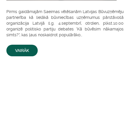
Pirms gaidāmajām Saeimas vēlēšanām Latvijas Būvuzņēmēju
partnerība kā lielākā būvniecības uzņēmumus pārstāvošā
organizācija Latvijā š.g. 4.septembrī, otrdien, plkst.10:00
organizē politisko partiju debates “Kā būvēsim nākamajos
simts?”, kas ļaus noskaidrot populārāko…
VAIRĀK