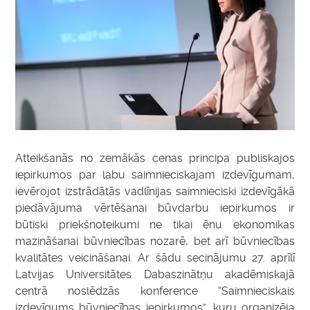
Atteikšanās no zemākās cenas principa publiskajos
iepirkumos par labu saimnieciskajam izdevīgumam,
ievērojot izstrādātās vadlīnijas saimnieciski izdevīgākā
piedāvājuma vērtēšanai būvdarbu iepirkumos ir
būtiski priekšnoteikumi ne tikai ēnu ekonomikas
mazināšanai būvniecības nozarē, bet arī būvniecības
kvalitātes veicināšanai. Ar šādu secinājumu 27. aprīlī
Latvijas Universitātes Dabaszinātņu akadēmiskajā
centrā noslēdzās konference “Saimnieciskais
izdevīgums būvniecības iepirkumos”, kuru organizēja