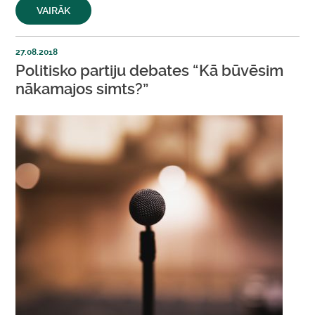
VAIRĀK
27.08.2018
Politisko partiju debates “Kā būvēsim
nākamajos simts?”