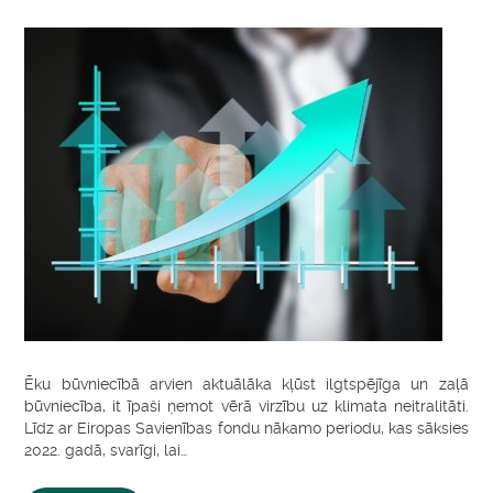
Ēku būvniecībā arvien aktuālāka kļūst ilgtspējīga un zaļā
būvniecība, it īpaši ņemot vērā virzību uz klimata neitralitāti.
Līdz ar Eiropas Savienības fondu nākamo periodu, kas sāksies
2022. gadā, svarīgi, lai…