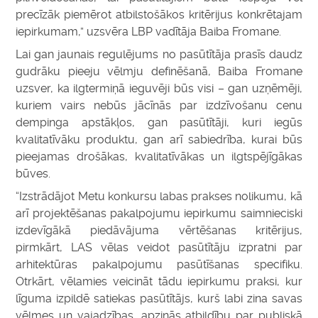
precīzāk piemērot atbilstošākos kritērijus konkrētajam
iepirkumam,” uzsvēra LBP vadītāja Baiba Fromane.
Lai gan jaunais regulējums no pasūtītāja prasīs daudz
gudrāku pieeju vēlmju definēšanā, Baiba Fromane
uzsver, ka ilgtermiņā ieguvēji būs visi – gan uzņēmēji,
kuriem vairs nebūs jācīnās par izdzīvošanu cenu
dempinga apstākļos, gan pasūtītāji, kuri iegūs
kvalitatīvāku produktu, gan arī sabiedrība, kurai būs
pieejamas drošākas, kvalitatīvākas un ilgtspējīgākas
būves.
“Izstrādājot Metu konkursu labas prakses nolikumu, kā
arī projektēšanas pakalpojumu iepirkumu saimnieciski
izdevīgākā piedāvājuma vērtēšanas kritērijus,
pirmkārt, LAS vēlas veidot pasūtītāju izpratni par
arhitektūras pakalpojumu pasūtīšanas specifiku.
Otrkārt, vēlamies veicināt tādu iepirkumu praksi, kur
līguma izpildē satiekas pasūtītājs, kurš labi zina savas
vēlmes un vajadzības, apzinās atbildību par publiskā