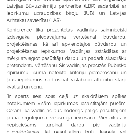
Latvijas Būvuzņēmēju partnerība (LBP) sadarbībā ar
Iepirkumu uzraudzības biroju (IUB) un Latvijas
Arhitektu savienību (LAS).
Konferencē tika prezentētas vadlīnijas saimnieciski
izdevīgākā piedāvājuma vērtēšanai būvdarbu,
projektēšanas, kā arī apvienotajos būvdarbu un
projektēšanas iepirkumos. Vadlīnijas izstrādātas ar
mērķi atvieglot pasūtītāju darbu un padarīt skaidrāku
pretendentu vērtēšanu. Šīs vadlīnijas precizēs Publisko
iepirkumu likumā noteikto kritēriju piemērošanu un
ļaus iepirkumos nodrošināt vislabāko attiecību starp
kvalitāti un cenu.
“Ir sperts liels solis ceļā uz skaidrākiem spēles
noteikumiem visām iepirkumos iesaistītajām pusēm.
Ceram, ka vadlīnijas būs noderīgs palīgs pasūtītājiem
jaunā regulējuma veiksmīgā ieviešanā. Vienlaikus ir
nepieciešams turpināt darbu pie vadlīniju
pilnveidošanas, lai pasūtītājiem būtu iespēja vēl