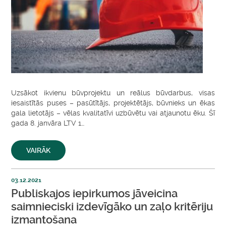
Uzsākot ikvienu būvprojektu un reālus būvdarbus, visas
iesaistītās puses – pasūtītājs, projektētājs, būvnieks un ēkas
gala lietotājs – vēlas kvalitatīvi uzbūvētu vai atjaunotu ēku. Šī
gada 8. janvāra LTV 1…
VAIRĀK
03.12.2021
Publiskajos iepirkumos jāveicina
saimnieciski izdevīgāko un zaļo kritēriju
izmantošana