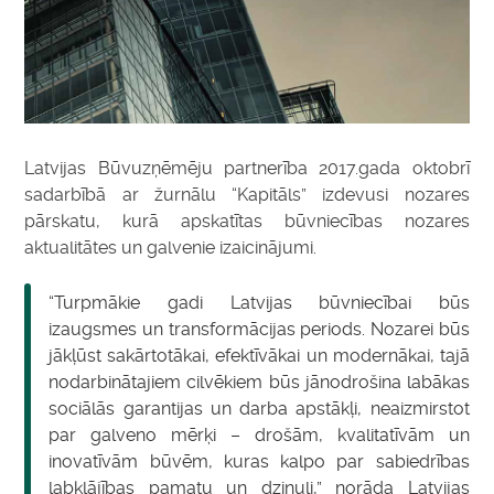
Latvijas Būvuzņēmēju partnerība 2017.gada oktobrī
sadarbībā ar žurnālu “Kapitāls” izdevusi nozares
pārskatu, kurā apskatītas būvniecības nozares
aktualitātes un galvenie izaicinājumi.
“Turpmākie gadi Latvijas būvniecībai būs
izaugsmes un transformācijas periods. Nozarei būs
jākļūst sakārtotākai, efektīvākai un modernākai, tajā
nodarbinātajiem cilvēkiem būs jānodrošina labākas
sociālās garantijas un darba apstākļi, neaizmirstot
par galveno mērķi – drošām, kvalitatīvām un
inovatīvām būvēm, kuras kalpo par sabiedrības
labklājības pamatu un dzinuli,” norāda Latvijas