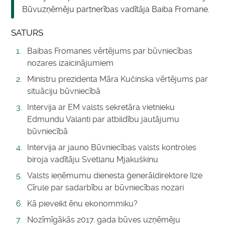
Būvuzņēmēju partnerības vadītāja Baiba Fromane.
SATURS
Baibas Fromanes vērtējums par būvniecības
nozares izaicinājumiem
Ministru prezidenta Māra Kučinska vērtējums par
situāciju būvniecībā
Intervija ar EM valsts sekretāra vietnieku
Edmundu Valanti par atbildību jautājumu
būvniecībā
Intervija ar jauno Būvniecības valsts kontroles
biroja vadītāju Svetlanu Mjakuškinu
Valsts ieņēmumu dienesta ģenerāldirektore Ilze
Cīrule par sadarbību ar būvniecības nozari
Kā pieveikt ēnu ekonommiku?
Nozīmīgākās 2017. gada būves uzņēmēju