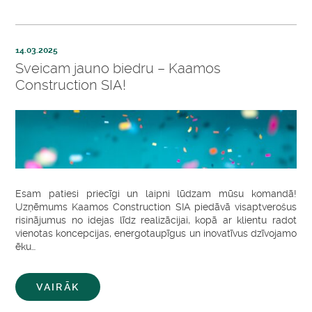
14.03.2025
Sveicam jauno biedru – Kaamos
Construction SIA!
Esam patiesi priecīgi un laipni lūdzam mūsu komandā!
Uzņēmums Kaamos Construction SIA piedāvā visaptverošus
risinājumus no idejas līdz realizācijai, kopā ar klientu radot
vienotas koncepcijas, energotaupīgus un inovatīvus dzīvojamo
ēku…
VAIRĀK