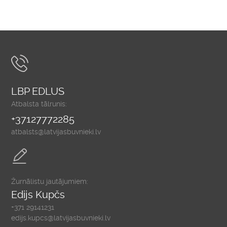
LBP EDLUS
Atbalsta tālrunis:
+37127772285
atbalsts@latvijasbuvnieki.lv
Žurnālistu jautājumiem:
Edijs Kupčs
+371 29141231
edijs.kupcs@latvijasbuvnieki.lv