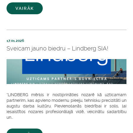
VAIRĀK
17.01.2026
Sveicam jauno biedru – Lindberg SIA!
“LINDBERG mērķis ir nostiprināties nozarē kā uzticamam
partnerim, kas apvieno modernu pieeju, tehnisku precizitāti un
augstu darba kultūru. Pievienošanās biedrībai ir solis, lai
iesaistītos nozares profesionālajā vidē, veicinātu sadarbību
un…