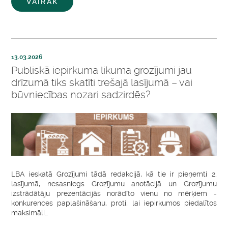
VAIRĀK
13.03.2026
Publiskā iepirkuma likuma grozījumi jau
drīzumā tiks skatīti trešajā lasījumā – vai
būvniecības nozari sadzirdēs?
LBA ieskatā Grozījumi tādā redakcijā, kā tie ir pieņemti 2.
lasījumā, nesasniegs Grozījumu anotācijā un Grozījumu
izstrādātāju prezentācijās norādīto vienu no mērķiem -
konkurences paplašināšanu, proti, lai iepirkumos piedalītos
maksimāli…