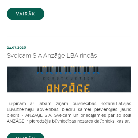
VAIRĀK
24.03.2026
Sveicam SIA Anzāģe LBA rindās
Turpinām ar labām ziņām būvniecības nozarei.Latvijas
Būvuzņēmēju apvienības biedru saimei pievienojies jauns
biedrs - ANZĀĢE SIA. Sveicam un priecājamies par šo soli!
ANZĀĢE ir pieredzējis būvniecības nozares dalībnieks, kas ar…