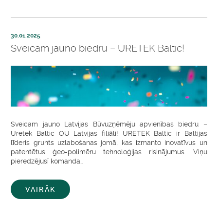
30.01.2025
Sveicam jauno biedru – URETEK Baltic!
Sveicam jauno Latvijas Būvuzņēmēju apvienības biedru –
Uretek Baltic OU Latvijas filiāli! URETEK Baltic ir Baltijas
līderis grunts uzlabošanas jomā, kas izmanto inovatīvus un
patentētus ģeo-polimēru tehnoloģijas risinājumus. Viņu
pieredzējusī komanda…
VAIRĀK