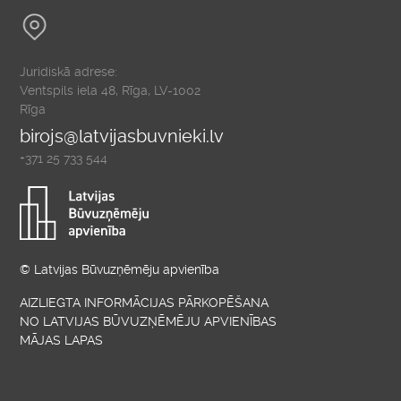
Juridiskā adrese:
Ventspils iela 48, Rīga, LV-1002
Rīga
birojs@latvijasbuvnieki.lv
+371 25 733 544
© Latvijas Būvuzņēmēju apvienība
AIZLIEGTA INFORMĀCIJAS PĀRKOPĒŠANA
NO LATVIJAS BŪVUZŅĒMĒJU APVIENĪBAS
MĀJAS LAPAS